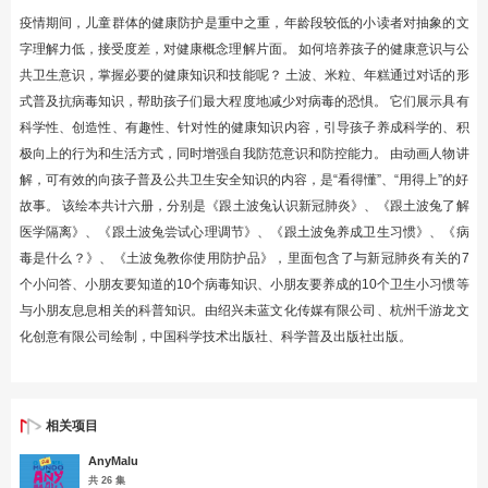
疫情期间，儿童群体的健康防护是重中之重，年龄段较低的小读者对抽象的文
字理解力低，接受度差，对健康概念理解片面。 如何培养孩子的健康意识与公
共卫生意识，掌握必要的健康知识和技能呢？ 土波、米粒、年糕通过对话的形
式普及抗病毒知识，帮助孩子们最大程度地减少对病毒的恐惧。 它们展示具有
科学性、创造性、有趣性、针对性的健康知识内容，引导孩子养成科学的、积
极向上的行为和生活方式，同时增强自我防范意识和防控能力。 由动画人物讲
解，可有效的向孩子普及公共卫生安全知识的内容，是“看得懂”、“用得上”的好
故事。 该绘本共计六册，分别是《跟土波兔认识新冠肺炎》、《跟土波兔了解
医学隔离》、《跟土波兔尝试心理调节》、《跟土波兔养成卫生习惯》、《病
毒是什么？》、《土波兔教你使用防护品》，里面包含了与新冠肺炎有关的7
个小问答、小朋友要知道的10个病毒知识、小朋友要养成的10个卫生小习惯等
与小朋友息息相关的科普知识。由绍兴未蓝文化传媒有限公司、杭州千游龙文
化创意有限公司绘制，中国科学技术出版社、科学普及出版社出版。
相关项目
AnyMalu
共 26 集