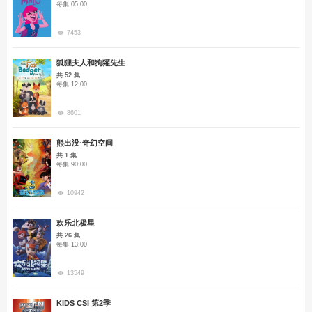
每集 05:00
7453
狐狸夫人和狗獾先生
共 52 集
每集 12:00
8601
熊出没·奇幻空间
共 1 集
每集 90:00
10942
欢乐北极星
共 26 集
每集 13:00
13549
KIDS CSI 第2季