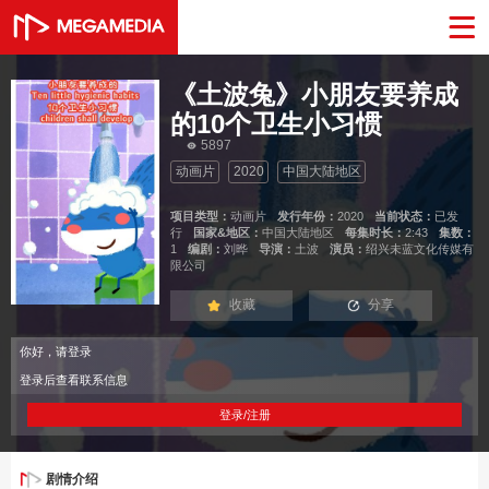
《土波兔》小朋友要养成
的10个卫生小习惯
5897
动画片
2020
中国大陆地区
项目类型：
动画片
发行年份：
2020
当前状态：
已发
行
国家&地区：
中国大陆地区
每集时长：
2:43
集数：
1
编剧：
刘晔
导演：
土波
演员：
绍兴未蓝文化传媒有
限公司
收藏
分享
你好，请登录
登录后查看联系信息
登录/注册
剧情介绍