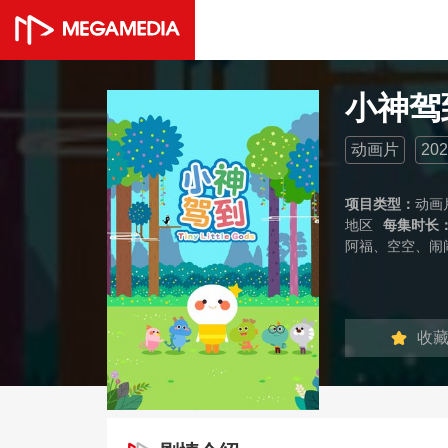
小神驾
动画片
202
项目类型：
动画
地区
每集时长
阿福、空空、闹
收