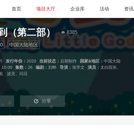
首页
项目大厅
企业库
活动
资讯
到（第二部）
8385
0
中国大陆地区
片
发行年份：
2020
当前状态：
后期制作
国家&地区：
中国大陆
：
10:00
集数：
26
编剧：
刘晔
导演：
张学文
演员：
太白院长、
闹、波灵、闷豆
藏
分享