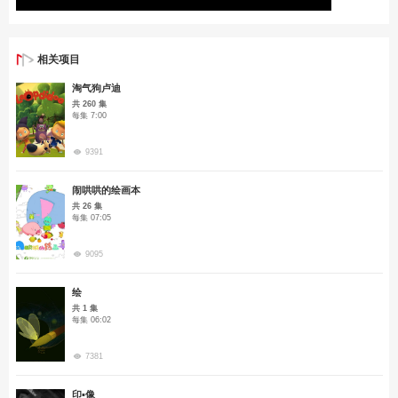
相关项目
淘气狗卢迪
共 260 集
每集 7:00
9391
闹哄哄的绘画本
共 26 集
每集 07:05
9095
绘
共 1 集
每集 06:02
7381
印▪像