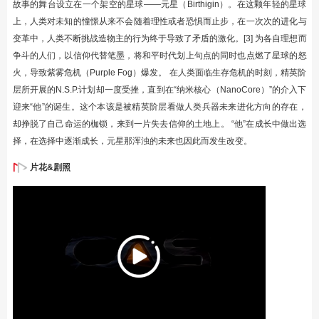
故事的舞台设立在一个架空的星球——元星（Birthigin）。在这颗年轻的星球
上，人类对未知的憧憬从来不会随着理性或者恐惧而止步，在一次次的进化与
变革中，人类不断挑战造物主的行为终于导致了矛盾的激化。[3] 为各自理想而
争斗的人们，以信仰代替笔墨，将和平时代划上句点的同时也点燃了星球的怒
火，导致紫雾危机（Purple Fog）爆发。 在人类面临生存危机的时刻，精英阶
层所开展的N.S.P.计划却一度受挫，直到在“纳米核心（NanoCore）”的介入下
迎来“他”的诞生。这个本该是被精英阶层看做人类兵器未来进化方向的存在，
却挣脱了自己命运的枷锁，来到一片失去信仰的土地上。 “他”在成长中做出选
择，在选择中逐渐成长，元星那浑浊的未来也因此而发生改变。
片花&剧照