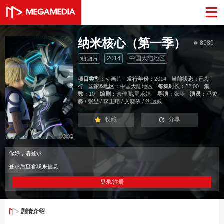
纳米核心（第一季）
8589
动画片
2014
中国大陆地区
项目类型：
动画片
发行年份：
2014
当前状态：
已发
行
国家&地区：
中国大陆地区
每集时长：
22:00
集
数：
10
编剧：
余佳鹏,周乐娟
导演：
张涵
演员：
冯骏
骅 / 张昱 / 李正翔 / 文晓依 / 沈达威
收藏
分享
你好，请登录
登录后查看联系信息
登录/注册
剧情介绍