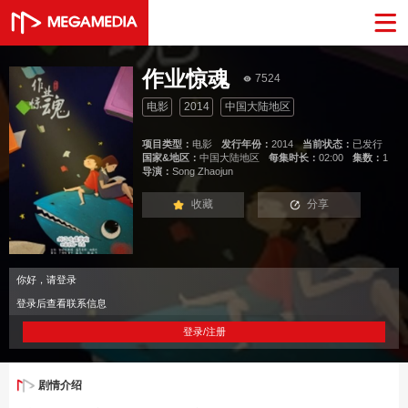
作业惊魂
7524
电影
2014
中国大陆地区
项目类型：
电影
发行年份：
2014
当前状态：
已发行
国家&地区：
中国大陆地区
每集时长：
02:00
集数：
1
导演：
Song Zhaojun
收藏
分享
你好，请登录
登录后查看联系信息
登录/注册
剧情介绍