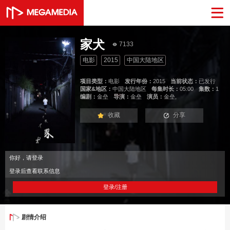
家犬
7133
电影
2015
中国大陆地区
项目类型：
电影
发行年份：
2015
当前状态：
已发行
国家&地区：
中国大陆地区
每集时长：
05:00
集数：
1
编剧：
金垒
导演：
金垒
演员：
金垒,
收藏
分享
你好，请登录
登录后查看联系信息
登录/注册
剧情介绍