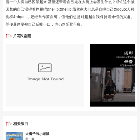
当一个人将自己囚禁起来 甚至还牵着自己走在大街上会发生什么？或许这个被
囚禁的自己渴望着挣脱吧&hellip;&hellip;虽然家犬们总是自嘲自己&ldquo;人模
狗样&rdquo;，还经常作茧自缚，但他们总是对超越自我保持着永恒的兴趣。
即便最终要被自己反咬一口，也仍然乐此不疲。
片花&剧照
相关项目
大狮子与小老鼠
共 1 集