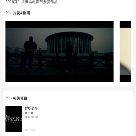
2016芬兰坦佩雷电影节参赛作品
片花&剧照
相关项目
郁积公车
共 1 集
每集 08:00
7344