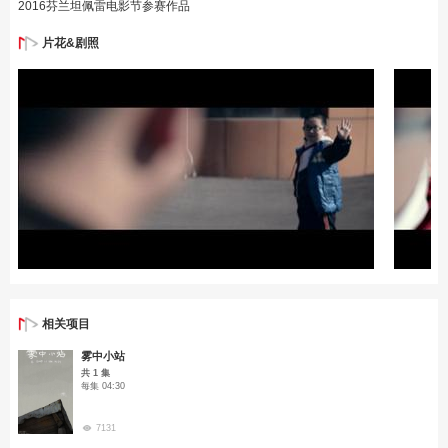
2016芬兰坦佩雷电影节参赛作品
片花&剧照
相关项目
雾中小站
共 1 集
每集 04:30
7131