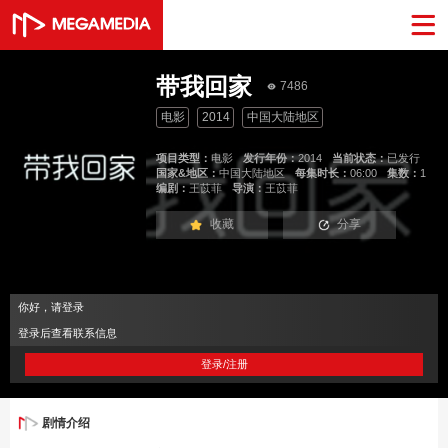
带我回家
7486
电影
2014
中国大陆地区
项目类型：
电影
发行年份：
2014
当前状态：
已发行
国家&地区：
中国大陆地区
每集时长：
06:00
集数：
1
编剧：
王苡菲
导演：
王苡菲
收藏
分享
你好，请登录
登录后查看联系信息
登录/注册
剧情介绍