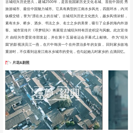
古城绍兴历史悠久，建城2500年，是首批国家历史文化名城、首批中国优 秀
旅游城市、最佳中国魅力城市。它具有典型的江南水乡风光，四面环水，内河
纵横交错，誉为“漂在水上的古城”。古城绍兴历史文化悠久，越乡风情浓郁，
素有水乡、桥乡、酒乡、书法之乡、名士之乡的美誉，吸引了众多的海内外游
客。 城市宣传片《寻梦绍兴》将展现古城绍兴特有历史积淀与风貌。此次宣传
片 由绍兴市委宣传部发起，并在第十五届省运会开幕式上献映。 作为“绍兴
囡”的影视演员江一燕，在片中饰演一个在外漂泊多年的女孩， 回到家乡故地
重游时，不仅看到这座江南水乡城市的变化，也勾起她儿时家乡的 点滴回忆。
片花&剧照