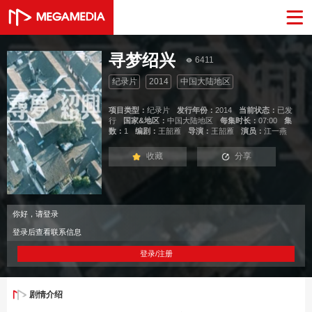
寻梦绍兴
6411
纪录片
2014
中国大陆地区
项目类型：
纪录片
发行年份：
2014
当前状态：
已发
行
国家&地区：
中国大陆地区
每集时长：
07:00
集
数：
1
编剧：
王韶雁
导演：
王韶雁
演员：
江一燕
收藏
分享
你好，请登录
登录后查看联系信息
登录/注册
剧情介绍