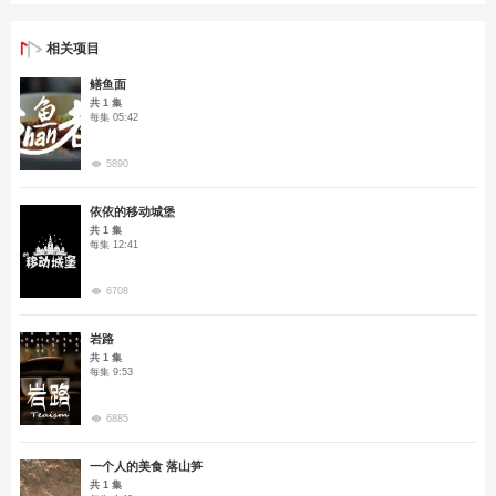
相关项目
鳝鱼面
共 1 集
每集 05:42
5890
依依的移动城堡
共 1 集
每集 12:41
6708
岩路
共 1 集
每集 9:53
6885
一个人的美食 落山笋
共 1 集