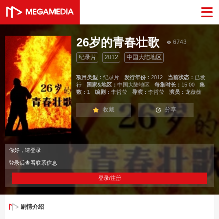
26岁的青春壮歌
6743
纪录片
2012
中国大陆地区
项目类型：
纪录片
发行年份：
2012
当前状态：
已发
行
国家&地区：
中国大陆地区
每集时长：
15:00
集
数：
1
编剧：
李哲莹
导演：
李哲莹
演员：
龙薇薇
收藏
分享
你好，请登录
登录后查看联系信息
登录/注册
剧情介绍