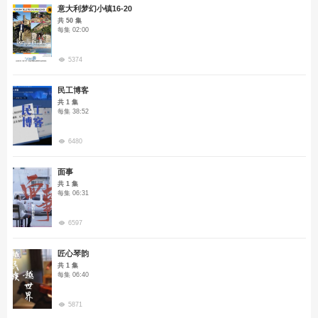
意大利梦幻小镇16-20
共 50 集
每集 02:00
5374
民工博客
共 1 集
每集 38:52
6480
面事
共 1 集
每集 06:31
6597
匠心琴韵
共 1 集
每集 06:40
5871