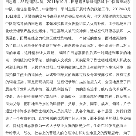
田思嘉，85后消防队员。2011年10月，田思嘉从诸暨消防城中中队调至城东
中队，担任副指导员，中尉警衔，平时主要开展对内的政治工作。2012年3月
10日凌晨，诸暨市的义乌小商品直销连锁店发生火灾。作为诸暨消防大队城东
中队副指导员的田思嘉，带领和指挥灭火攻坚组深入火海扑救。由于现场日用
化妆品罐装产品发生爆炸，田思嘉等人被气浪冲倒，造成空气呼吸器损坏，人
员受伤。田思嘉经全力抢救无效壮烈牺牲。一个鲜活的生命，面对生死抉择，
为了保卫人民群众的生命财产安全，毅然选择勇敢面对，用生命践行自己对人
民的承诺，这种精神让人震撼。 编导在田思嘉牺牲后第一时间赶到事发的地
点，以细腻的纪录手法、独特的人文视角，真实记录了烈士牺牲后亲人和战友
对烈士的追思、人民群众对烈士壮举的敬佩以及烈士生前的学习生活环境，跟
踪拍摄了烈士的追悼会、从诸暨到绍兴的送葬过程及骨灰安葬仪式。没有过多
的词语渲染，而是用现场同期、进程记录等白描的拍摄方式，全面地反应了田
思嘉忠于党和人民事情、视人民利益高于一切的崇高追求，贱行当代革命军人
使命、勇于牺牲奉献的宝贵品格，爱岗敬业、追求卓越的进取精神，以及视人
民为父母、把驻地当故乡的为民情怀。父母、女友、同学、战友、领导，片子
通过对许许多多和烈士相关的人员的采访，从各个角度、各个层面，为我们塑
造了一个有血有肉、真实可感的优秀的年轻人形象，而不是简单的烈士事迹描
述。特别是田思嘉作为一名大学毕业入伍的阳光少年，生命在26岁戛然而止，
带给亲人、战友、社会上的普通人的心理冲击和对生命意义的深层思考。 为了