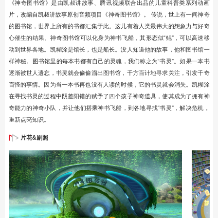
《神奇图书馆》是由凯叔讲故事、腾讯视频联合出品的儿童科普类系列动画
片，改编自凯叔讲故事原创音频项目《神奇图书馆》。 传说，世上有一间神奇
的图书馆，世界上所有的书都汇集于此。这儿有着人类最伟大的想象力与好奇
心催生的结果。神奇图书馆可以化身为神书飞船，其形态似“鲲”，可以高速移
动到世界各地。凯糊涂是馆长，也是船长。没人知道他的故事，他和图书馆一
样神秘。图书馆里的每本书都有自己的灵魂，我们称之为“书灵”。如果一本书
逐渐被世人遗忘，书灵就会偷偷溜出图书馆，千方百计地寻求关注，引发千奇
百怪的事情。因为当一本书再也没有人读的时候，它的书灵就会消失。凯糊涂
在寻找书灵的过程中阴差阳错的赋予了四个孩子神奇道具，使其成为了拥有神
奇能力的神奇小队，并让他们搭乘神书飞船，到各地寻找“书灵”，解决危机，
重新点亮知识。
片花&剧照