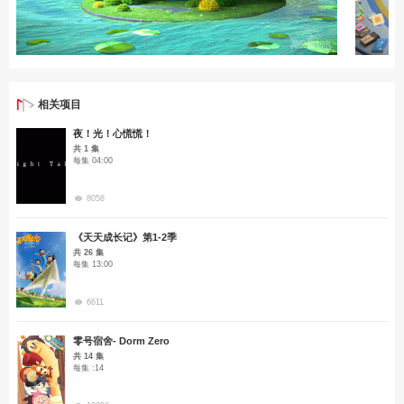
相关项目
夜！光！心慌慌！
共 1 集
每集 04:00
8058
《天天成长记》第1-2季
共 26 集
每集 13:00
6611
零号宿舍- Dorm Zero
共 14 集
每集 :14