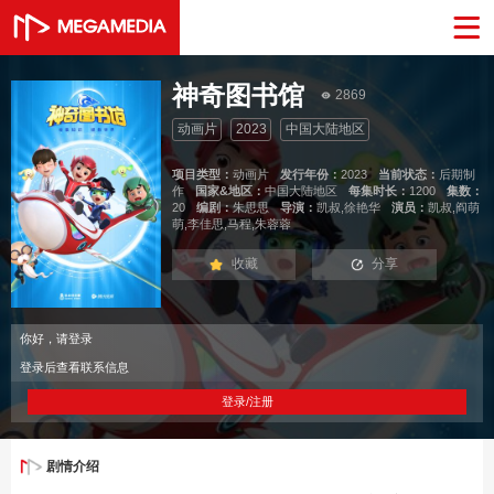
神奇图书馆
2869
动画片
2023
中国大陆地区
项目类型：
动画片
发行年份：
2023
当前状态：
后期制
作
国家&地区：
中国大陆地区
每集时长：
1200
集数：
20
编剧：
朱思思
导演：
凯叔,徐艳华
演员：
凯叔,阎萌
萌,李佳思,马程,朱蓉蓉
收藏
分享
你好，请登录
登录后查看联系信息
登录/注册
剧情介绍