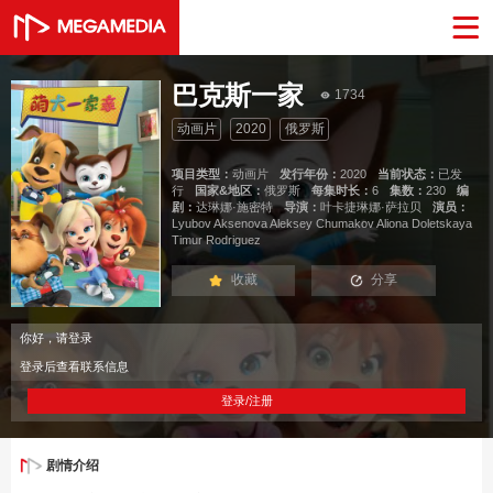
巴克斯一家
1734
动画片
2020
俄罗斯
项目类型：
动画片
发行年份：
2020
当前状态：
已发
行
国家&地区：
俄罗斯
每集时长：
6
集数：
230
编
剧：
达琳娜·施密特
导演：
叶卡捷琳娜·萨拉贝
演员：
Lyubov Aksenova Aleksey Chumakov Aliona Doletskaya
Timur Rodriguez
收藏
分享
你好，请登录
登录后查看联系信息
登录/注册
剧情介绍