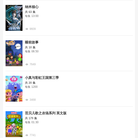
纳米核心
共 63 集
每集 13:00
9609
睡前故事
共 10 集
每集 06:50
7649
小真与彩虹王国第三季
共 20 集
每集 1200
3468
茁贝儿歌之农场系列 英文版
共 179 集
每集 01:30
7741