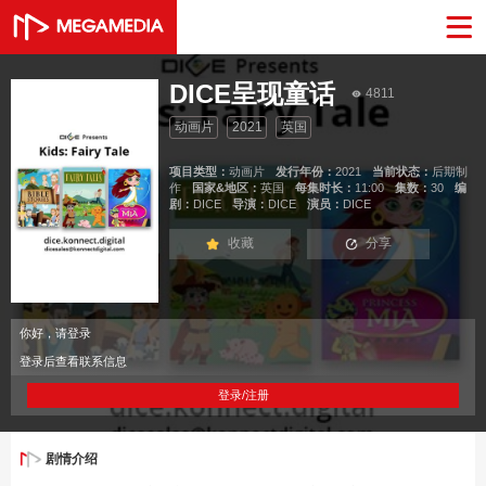
DICE呈现童话
4811
动画片
2021
英国
项目类型：
动画片
发行年份：
2021
当前状态：
后期制
作
国家&地区：
英国
每集时长：
11:00
集数：
30
编
剧：
DICE
导演：
DICE
演员：
DICE
收藏
分享
你好，请登录
登录后查看联系信息
登录/注册
剧情介绍