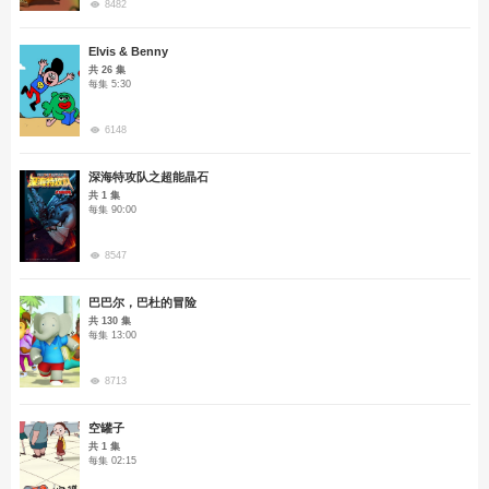
8482
Elvis & Benny
共 26 集
每集 5:30
6148
深海特攻队之超能晶石
共 1 集
每集 90:00
8547
巴巴尔，巴杜的冒险
共 130 集
每集 13:00
8713
空罐子
共 1 集
每集 02:15