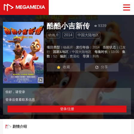
酷酷小吉新传
9339
动画片
2014
中国大陆地区
项目类型：
动画片
发行年份：
2014
当前状态：
已发
行
国家&地区：
中国大陆地区
每集时长：
13:00
集
数：
52
编剧：
窦晨松
导演：
刑伟
收藏
分享
你好，请登录
登录后查看联系信息
登录/注册
剧情介绍