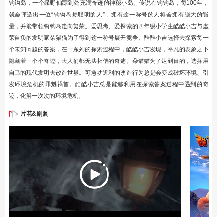
钩钩岛，一个绿野仙踪到处充满奇迹的神秘小岛。传说在钩钩岛，每100年，
就会评选出一位“钩钩岛最聪明的人”，拥有这一称号的人将会拥有强大的能
量，并能带领钩钩岛走向繁荣。爱思考、爱探索的四年级小学生酷酷小吉与虚
荣自负的发明家朵猫猫为了得到这一称号展开竞争。酷酷小吉选择去探索每一
个未知问题的答案，在一系列的探索过程中，酷酷小吉发现，平凡的表象之下
隐藏着一个个奇迹，大人们都无法相信的奇迹。朵猫猫为了达到目的，选择用
自己的现代发明去改造世界。可急功近利的改造行为总是会变成破坏环境、引
发环境危机的罪魁祸首。酷酷小吉总是能够利用在探索答案过程中遇到的奇
迹，化解一次次的环境危机。
片花&剧照