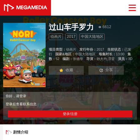
过山车手罗力
6612
动画片
2017
中国大陆地区
项目类型：
动画片
发行年份：
2017
当前状态：
已发
行
国家&地区：
中国大陆地区
每集时长：
13:00
集
数：
52
编剧：
张德华
导演：
孙大均,淏雷
演员：
3D
收藏
分享
你好，请登录
登录后查看联系信息
登录/注册
剧情介绍