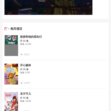
相关项目
悠侯和他的朋友们
共 52 集
每集 11:00
11132
开心森林
共 50 集
每集 5:00
12976
东方可儿
共 52 集
每集 13:00