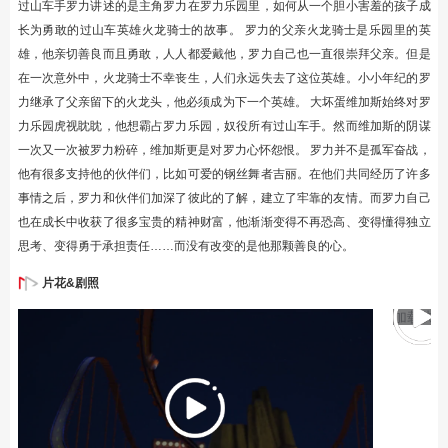
过山车手罗力讲述的是主角罗力在罗力乐园里，如何从一个胆小害羞的孩子成
长为勇敢的过山车英雄火龙骑士的故事。 罗力的父亲火龙骑士是乐园里的英
雄，他亲切善良而且勇敢，人人都爱戴他，罗力自己也一直很崇拜父亲。但是
在一次意外中，火龙骑士不幸丧生，人们永远失去了这位英雄。小小年纪的罗
力继承了父亲留下的火龙头，他必须成为下一个英雄。 大坏蛋维加斯始终对罗
力乐园虎视眈眈，他想霸占罗力乐园，奴役所有过山车手。然而维加斯的阴谋
一次又一次被罗力粉碎，维加斯更是对罗力心怀怨恨。 罗力并不是孤军奋战，
他有很多支持他的伙伴们，比如可爱的钢丝舞者吉丽。在他们共同经历了许多
事情之后，罗力和伙伴们加深了彼此的了解，建立了牢靠的友情。而罗力自己
也在成长中收获了很多宝贵的精神财富，他渐渐变得不再恐高、变得懂得独立
思考、变得勇于承担责任……而没有改变的是他那颗善良的心。
片花&剧照
加载失