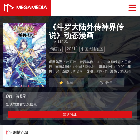
《斗罗大陆外传神界传
说》动态漫画
11401
动画片
2021
中国大陆地区
项目类型：
动画片
发行年份：
2021
当前状态：
已发
行
国家&地区：
中国大陆地区
每集时长：
10:00
集
数：
24
编剧：
周笑笑
导演：
刘礼佳
演员：
杨天翔
收藏
分享
你好，请登录
登录后查看联系信息
登录/注册
剧情介绍