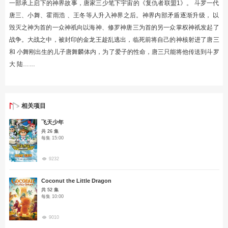
一部承上启下的神界故事，唐家三少笔下宇宙的《复仇者联盟1》。 斗罗一代
唐三、小舞、霍雨浩 、王冬等人升入神界之后。神界内部矛盾逐渐升级， 以
毁灭之神为首的一众神祇向以海神、修罗神唐三为首的另一众掌权神祇发起了
战争。大战之中，被封印的金龙王趁乱逃出，临死前将自己的神核射进了唐三
和 小舞刚出生的儿子唐舞麟体内，为了爱子的性命，唐三只能将他传送到斗罗
大 陆……
相关项目
飞天少年
共 26 集
每集 15:00
9232
Coconut the Little Dragon
共 52 集
每集 10:00
9010