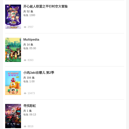
开心超人联盟之平行时空大冒险
共 52 集
每集 1300
2557
Multipedia
共 14 集
每集 05:00
8393
小鸡Jaki在哪儿 第2季
共 104 集
每集 1:00
10473
寻找彩虹
共 1 集
每集 09:13
8816