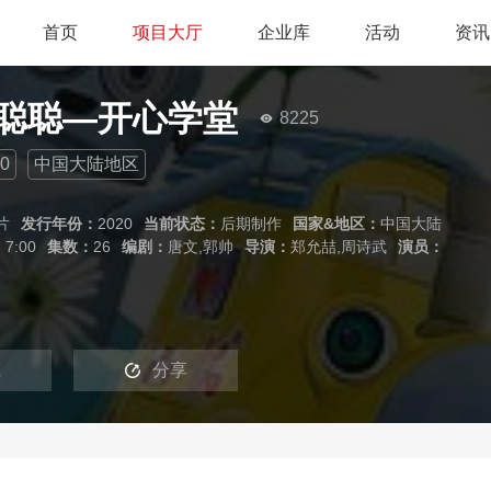
首页
项目大厅
企业库
活动
资讯
聪聪—开心学堂
8225
0
中国大陆地区
片
发行年份：
2020
当前状态：
后期制作
国家&地区：
中国大陆
：
7:00
集数：
26
编剧：
唐文,郭帅
导演：
郑允喆,周诗武
演员：
藏
分享