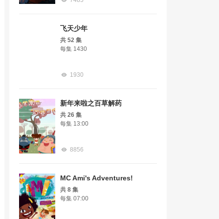
7485
飞天少年
共 52 集
每集 1430
1930
新年来啦之百草解药
共 26 集
每集 13:00
8856
MC Ami's Adventures!
共 8 集
每集 07:00