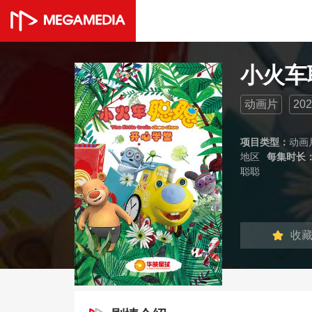
小火车
动画片
202
项目类型：
动画
地区
每集时长
聪聪
收