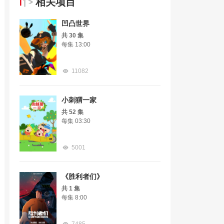
相关项目
凹凸世界
共 30 集
每集 13:00
11082
小刺猬一家
共 52 集
每集 03:30
5001
《胜利者们》
共 1 集
每集 8:00