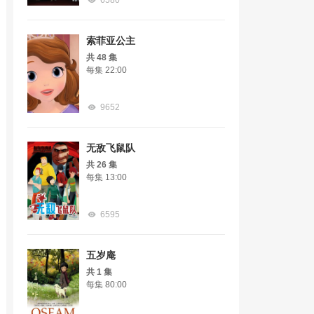
6580
索菲亚公主
共 48 集
每集 22:00
9652
无敌飞鼠队
共 26 集
每集 13:00
6595
五岁庵
共 1 集
每集 80:00