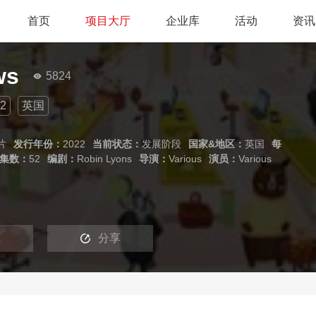
首页
项目大厅
企业库
活动
资讯
ws
5824
2
英国
片
发行年份：
2022
当前状态：
发展阶段
国家&地区：
英国
每
集数：
52
编剧：
Robin Lyons
导演：
Various
演员：
Various
藏
分享