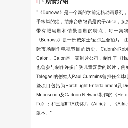
剧情介绍
"《Burrows》是一个新的学前定格动画系
手笨脚的獾，结账台收银员是鸭子Alice，
带有肥皂剧和情景喜剧的特点，每一集
《Burrows》是一部威尔士/爱尔兰合拍片，由
际市场制作电视节目的历史。Calon的Rob
Calon，Calon是一家制片公司，制作了《Hanna's
也曾参与制作许多广受儿童喜爱的影片，例如《Super 
Telegael的创始人Paul Cummins曾
些项目包括为PorchLight Entertainment
Moonscoop及Cartoon Network制作的《Hero
Fu》；和三届IFTA获奖片《Aifric》，《
版本。"