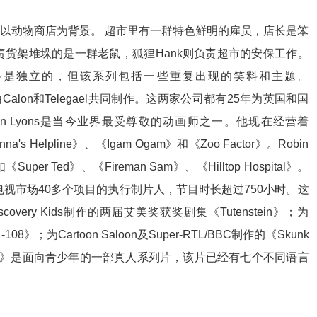
列，以动物商店为背景。 超市里有一群特色鲜明的雇员，店长是笨
负责货架堆垛的是一群老鼠，狐狸Hank则负责超市的安保工作。
将是独立的，但该系列包括一些重复出现的笑料和主题。
Calon和Telegael共同制作。这两家公司都有25年为英国和国
in Lyons是当今业界最受尊敬的动画师之一。他现在经营着
 Helpline》、《Igam Ogam》和《Zoo Factor》。Robin
Ted》、《Fireman Sam》、《Hilltop Hospital》。
担任全球电视市场40多个项目的执行制片人，节目时长超过750小时。这
及Discovery Kids制作的两届艾美奖获奖剧集《Tutenstein》；为
 -108》；为Cartoon Saloon及Super-RTL/BBC制作的《Skunk
Aifric》是面向青少年的一部真人系列片，该片已经有七个不同语言