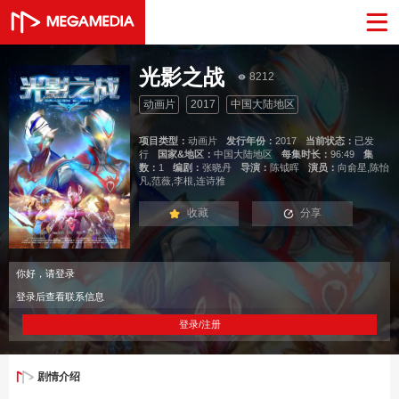
光影之战
8212
动画片
2017
中国大陆地区
项目类型：
动画片
发行年份：
2017
当前状态：
已发
行
国家&地区：
中国大陆地区
每集时长：
96:49
集
数：
1
编剧：
张晓丹
导演：
陈钺晖
演员：
向俞星,陈怡
凡,范薇,李根,连诗雅
收藏
分享
你好，请登录
登录后查看联系信息
登录/注册
剧情介绍