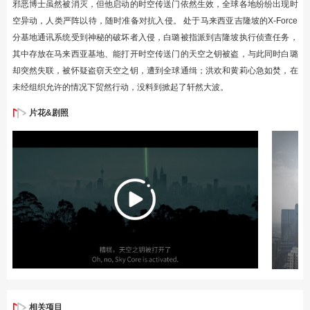
邪恶博士虽然被消灭，但他启动的时空传送门依然生效，全球各地纷纷出现时
空异动，人类严阵以待，随时准备对抗入侵。 处于马来西亚吉隆坡的X-Force
分基地通讯系统受到神秘的破坏者入侵，白璐被指派到吉隆坡执行侦查任务，
其中存放在马来西亚基地、能打开时空传送门的天空之钥被盗，与此同时白璐
却突然失联，被怀疑盗窃天空之钥，遭到全球通缉；洪欢和黄莉心急如焚，在
未经组织允许的情况下贸然行动，没料到掀起了轩然大波。
片花&剧照
相关项目