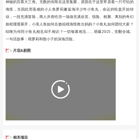
神秘的百慕大三角。无数的传闻在这里集聚，原因在于这里寄居着一只可怕的
海怪，当因此而落难的小人鱼萝莉邂逅海洋少年小鱼丸，命运的轮盘开始转
动，一段充满冒险，两人并肩经历一场场充满欢笑、惊险、相聚、离别的奇幻
旅程缓缓展开，小美人鱼如何击败凶残海怪救出妈妈？小鱼丸如何团结大家？
咕噜为何同小鱼丸相见却不相识？一切银幕相见……萌爆2015，笑翻全城。
一句话故事：萌萝莉和憨小子的深海历险。
片花&剧照
相关项目