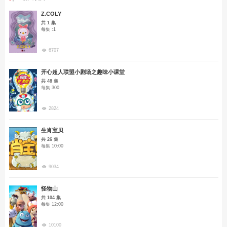
Z.COLY
共 1 集
每集 :1
6707
开心超人联盟小剧场之趣味小课堂
共 48 集
每集 300
2824
生肖宝贝
共 26 集
每集 10:00
9034
怪物山
共 104 集
每集 12:00
10100