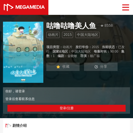
咕噜咕噜美人鱼
8558
动画片
2015
中国大陆地区
项目类型：
动画片
发行年份：
2015
当前状态：
已发
行
国家&地区：
中国大陆地区
每集时长：
90:00
集
数：
1
编剧：
金晓敏
导演：
杨广福
收藏
分享
你好，请登录
登录后查看联系信息
登录/注册
剧情介绍