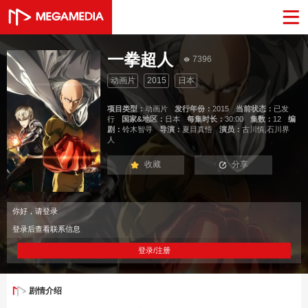
一拳超人
7396
动画片
2015
日本
项目类型：
动画片
发行年份：
2015
当前状态：
已发
行
国家&地区：
日本
每集时长：
30:00
集数：
12
编
剧：
铃木智寻
导演：
夏目真悟
演员：
古川慎,石川界
人
收藏
分享
你好，请登录
登录后查看联系信息
登录/注册
剧情介绍