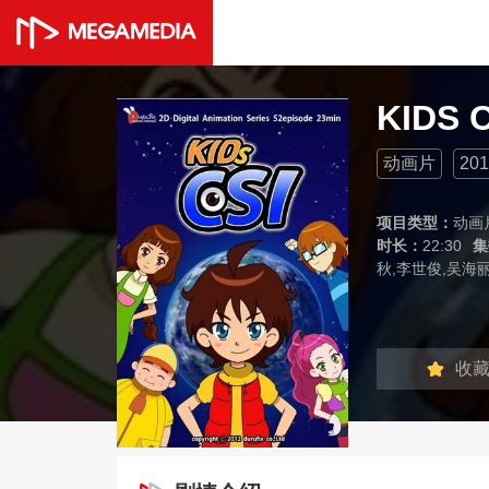
KIDS C
动画片
201
项目类型：
动画
时长：
22:30
集
秋,李世俊,吴海
收