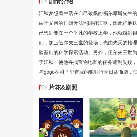
剧情介绍
江秋梦想着生活在自己敬佩的福尔摩斯先生
由于父亲的忙碌无法照顾好江秋，因此把他
已想到要在一个平凡的学校上学，他就感到
们，加上伍尔夫三世的登场，光由先天的推
验基础的科学探索活动。另外，伍尔夫三世
于江秋，使他寻找宝物地图的任务遭到失败，
与gogo在村子里造成的犯罪行为日益渐增
片花&剧照