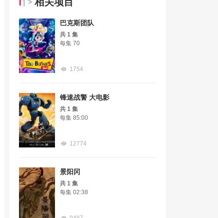
相关项目
巴克斯团队
共 1 集
每集 70
1754
锋速战警 大电影
共 1 集
每集 85:00
12774
景阳冈
共 1 集
每集 02:38