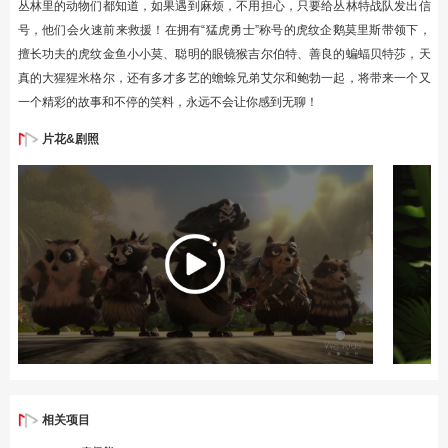
丛林里的动物们都知道，如果遇到麻烦，不用担心，只要给丛林特战队发出信
号，他们会火速前来救援！在拥有“猛虎勇士”称号的虎纹企鹅莫里斯带领下，
擅长功夫的虎纹金鱼小小莫、聪明的眼镜猴吉尔伯特、善良的蝙蝠贝特莎，天
真的大猩猩米格尔，还有多才多艺的蟾蜍兄弟艾尔和鲍勃一起，将带来一个又
一个精彩的故事和不停的笑料，永远不会让你感到无聊！
片花&剧照
相关项目