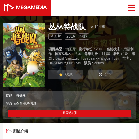
丛林特战队
14499
动画片
2016
法国
项目类型：
动画片
发行年份：
2016
当前状态：
后期制
作
国家&地区：
法国
每集时长：
11:00
集数：
104
编
剧：
David Alaux,Éric Tosti,Jean-François Tosti
导演：
David Alaux,Éric Tosti
演员：
actors
收藏
分享
你好，请登录
登录后查看联系信息
登录/注册
剧情介绍