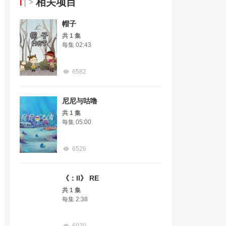
相关项目
帽子
共 1 集
每集 02:43
6582
尼尼与咕噜
共 1 集
每集 05:00
6526
《：II》 RE
共 1 集
每集 2:38