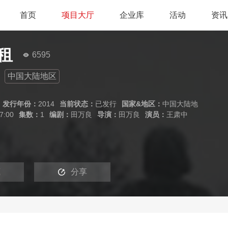
首页
项目大厅
企业库
活动
资讯
租
6595
中国大陆地区
发行年份：
2014
当前状态：
已发行
国家&地区：
中国大陆地
7:00
集数：
1
编剧：
田万良
导演：
田万良
演员：
王肃中
藏
分享