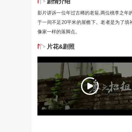
剧情介绍
影片讲诉一位年过古稀的老翁,两位桃李之年的
于一间不足20平米的屋檐下。老者是为了填
像家一样的落脚点。
片花&剧照