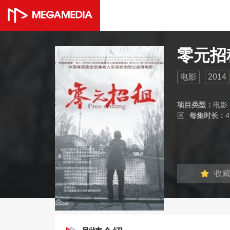
零元招
电影
2014
项目类型：
电影
区
每集时长：
4
收