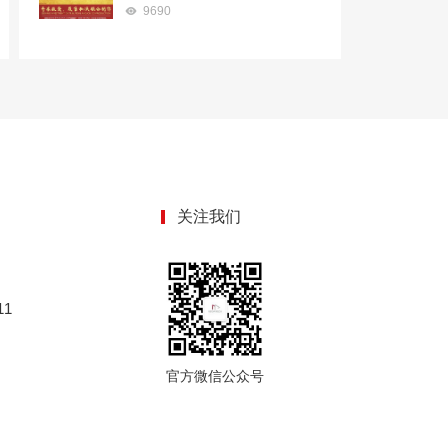
9690
关注我们
1
官方微信公众号