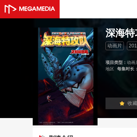
深海特
动画片
201
项目类型：
动画
地区
每集时长
收