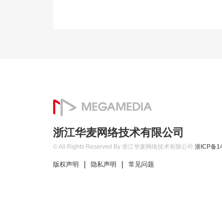
浙江华麦网络技术有限公司
© All Rights Reserved By 浙江华麦网络技术有限公司
浙ICP备14
|
|
版权声明
隐私声明
常见问题