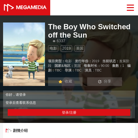
The Boy Who Switched
off the Sun
6337
电影
2019
英国
项目类型：
电影
发行年份：
2019
当前状态：
发展阶
段
国家&地区：
英国
每集时长：
90:00
集数：
1
编
剧：
TBC
导演：
TBC
演员：
TBC
收藏
分享
你好，请登录
登录后查看联系信息
登录/注册
剧情介绍