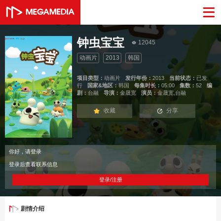
钟虫宝宝
12045
动画片
2013
韩国
项目类型：
动画片
发行年份：
2013
当前状态：
已发
行
国家&地区：
韩国
每集时长：
05:00
集数：
52
编
剧：
台融
导演：
金晟宽
演员：
金晟宽,台融
收藏
分享
你好，请登录
登录后查看联系信息
登录/注册
剧情介绍