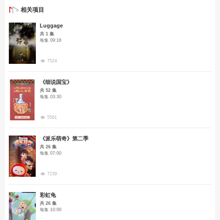
相关项目
Luggage
共 1 集
每集 09:16
7524
《细说国宝》
共 52 集
每集 03:30
5561
《派乐萌奇》第二季
共 26 集
每集 07:00
7239
彩虹龟
共 26 集
每集 10:00