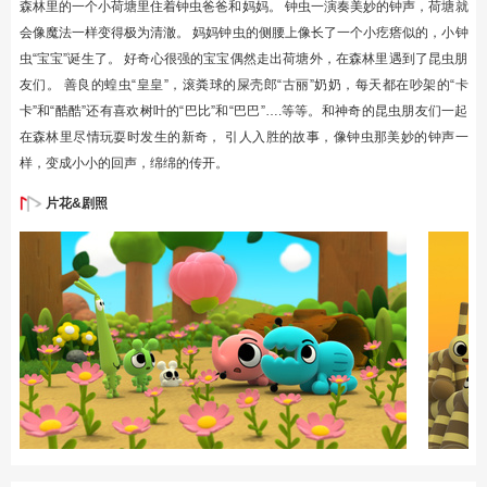
森林里的一个小荷塘里住着钟虫爸爸和妈妈。 钟虫一演奏美妙的钟声，荷塘就
会像魔法一样变得极为清澈。 妈妈钟虫的侧腰上像长了一个小疙瘩似的，小钟
虫“宝宝”诞生了。 好奇心很强的宝宝偶然走出荷塘外，在森林里遇到了昆虫朋
友们。 善良的蝗虫“皇皇”，滚粪球的屎壳郎“古丽”奶奶，每天都在吵架的“卡
卡”和“酷酷”还有喜欢树叶的“巴比”和“巴巴”….等等。和神奇的昆虫朋友们一起
在森林里尽情玩耍时发生的新奇， 引人入胜的故事，像钟虫那美妙的钟声一
样，变成小小的回声，绵绵的传开。
片花&剧照