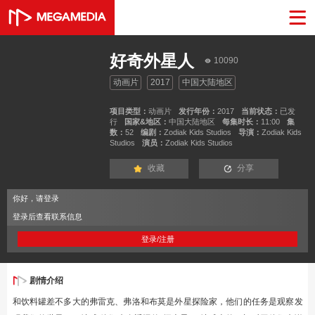
好奇外星人
10090
动画片
2017
中国大陆地区
项目类型：
动画片
发行年份：
2017
当前状态：
已发
行
国家&地区：
中国大陆地区
每集时长：
11:00
集
数：
52
编剧：
Zodiak Kids Studios
导演：
Zodiak Kids
Studios
演员：
Zodiak Kids Studios
收藏
分享
你好，请登录
登录后查看联系信息
登录/注册
剧情介绍
和饮料罐差不多大的弗雷克、弗洛和布莫是外星探险家，他们的任务是观察发