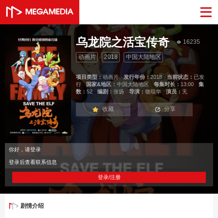
乌龙院之活宝传奇
16235
动画片
2018
中国大陆地区
项目类型：
动画片
发行年份：
2018
当前状态：
已发
行
国家&地区：
中国大陆地区
每集时长：
13:00
集
数：
52
编剧：
张扬
导演：
饶琨华
演员：
无
收藏
分享
你好，请登录
登录后查看联系信息
登录/注册
剧情介绍