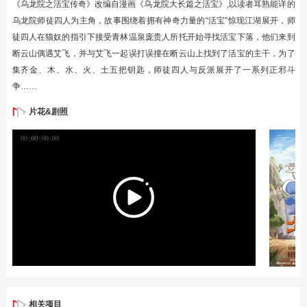
《乌龙院之活宝传奇》改编自漫画《乌龙院大长篇之活宝》,以读者耳熟能详的
乌龙院师徒四人为主角，故事围绕着拥有神奇力量的“活宝”惊现江湖展开，师
徒四人在猫奴的指引下接受青林温泉庞贵人所托开始寻找活宝下落，他们来到
断云山偶遇艾飞，并与艾飞一起误打误撞在断云山上找到了活宝的主干，为了
集齐金、木、水、火、土五把钥匙，师徒四人与反派展开了一系列正邪斗
争……
片花&剧照
相关项目