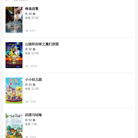
锋速战警
共 26 集
每集 22:00
9407
山猫和吉咪之魔幻拼图
共 52 集
每集 12:50
18528
小小幼儿园
共 52 集
每集 11:30
7846
叽哩与咕噜
共 52 集
每集 7:00
5319