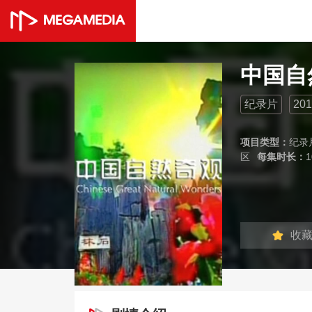
中国自
纪录片
201
项目类型：
纪录
区
每集时长：
1
收