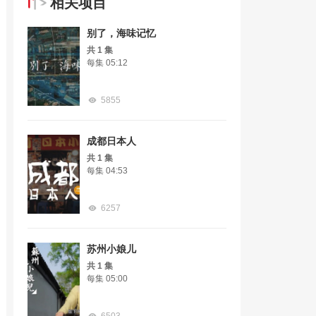
相关项目
别了，海味记忆
共 1 集
每集 05:12
5855
成都日本人
共 1 集
每集 04:53
6257
苏州小娘儿
共 1 集
每集 05:00