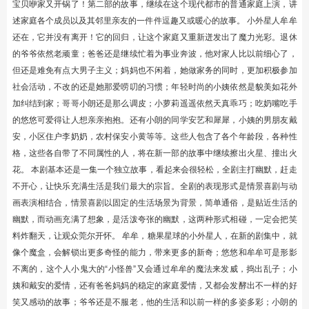
宝贝咿家又开锅了！第二部的故事，继续在这个现代都市的普通家庭上演，讲
述家庭各个成员以及其邻里亲友的一件件逗趣又或暖心的故事。 小外星人牟牟
还在，它并没有离开！它的回归，让这个家庭又重新迸发出了魔力光彩。退休
的爷爷依然老顽童；爸爸还是继续忙着为事业奔波，他对家人比以前细心了，
但还是难免有点大男子主义；妈妈也不闲着，她做家务的同时，更加积极参加
社会活动，不改的还是她那爱唠叨的习惯；年轻时尚的小姨依然是貌美如花外
加纠结到家；哥哥小朗还是那么调皮；小萝莉遥遥依然天真乖巧；吃奶嘴吃手
的悠悠可爱得让人想亲亲抱抱。还有小朗的同学安艺和犀犀，小姨的男朋友戴
安，小区住户李奶奶，农村保安小黄等等。这些人包含了各个年龄段，各种性
格，这些各自带了不同属性的人，将在新一部的故事中继续擦出火星、撞出火
花。 本剧基本还是一集一个独立故事，看起来会很轻松，全剧主打幽默，赶走
不开心，让快乐充满生活是我们最大的宗旨。全剧的表现形式是情景喜剧与动
画表演相结合，情景喜剧以固定的生活场景为背景，简单通俗，是贴近生活的
幽默，而动画充满了想象，是活泼夸张的幽默，这两种形式相碰，一定会把笑
料炸翻天，让观众莞尔开怀。 牟牟，糖果星球的小外星人，在新的剧集中，就
像个魔盒，会解锁出更多奇怪的能力，带来更多的新奇；悠悠和牟牟可是形影
不离的，这个人小鬼大的“小怪兽”又会通过牟牟的魔法来发威，捣出乱子；小
姨和戴安的爱情，还有爸爸妈妈的稳定的家庭爱情，又都会发酵出不一样的好
笑又感动的故事；爷爷还是不服老，他的生活和以前一样的多姿多彩；小朗的