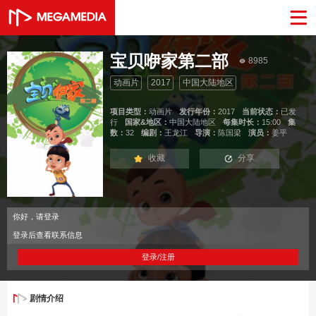
宝贝咿家第二部
8985
动画片
2017
中国大陆地区
项目类型：
动画片
发行年份：
2017
当前状态：
已发
行
国家&地区：
中国大陆地区
每集时长：
15:00
集
数：
32
编剧：
王龙江
导演：
陈国梁
演员：
姜平
收藏
分享
你好，请登录
登录后查看联系信息
登录/注册
剧情介绍