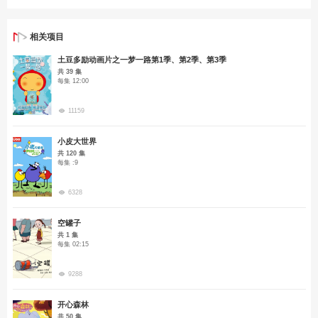
相关项目
土豆多励动画片之一梦一路第1季、第2季、第3季
共 39 集
每集 12:00
11159
小皮大世界
共 120 集
每集 :9
6328
空罐子
共 1 集
每集 02:15
9288
开心森林
共 50 集