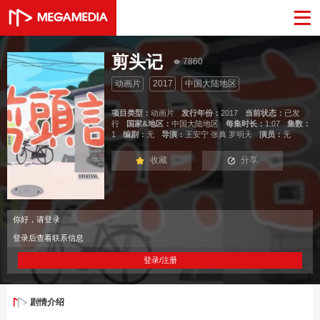
剪头记
7860
动画片
2017
中国大陆地区
项目类型：
动画片
发行年份：
2017
当前状态：
已发
行
国家&地区：
中国大陆地区
每集时长：
1:07
集数：
1
编剧：
无
导演：
王安宁 张典 罗明天
演员：
无
收藏
分享
你好，请登录
登录后查看联系信息
登录/注册
剧情介绍