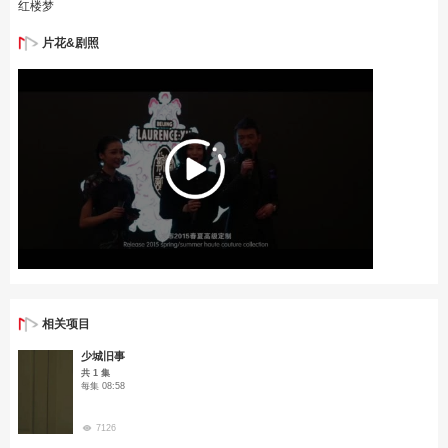
红楼梦
片花&剧照
相关项目
少城旧事
共 1 集
每集 08:58
7126