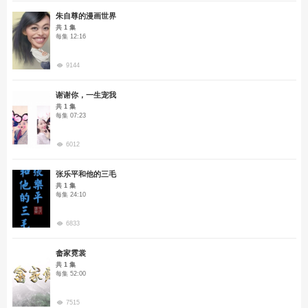
朱自尊的漫画世界
共 1 集
每集 12:16
9144
谢谢你，一生宠我
共 1 集
每集 07:23
6012
张乐平和他的三毛
共 1 集
每集 24:10
6833
畲家霓裳
共 1 集
每集 52:00
7515