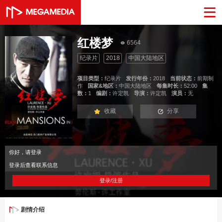
红楼梦
6564
纪录片
2018
中国大陆地区
项目类型：
纪录片
发行年份：
2018
当前状态：
前期制
作
国家&地区：
中国大陆地区
每集时长：
52:00
集
数：
1
编剧：
许定凯
导演：
许定凯
演员：
无
收藏
分享
你好，请登录
登录后查看联系信息
登录/注册
剧情介绍