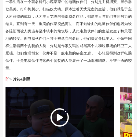
一群生活在一个著名科幻小说家家中的电脑伙伴们，分别是主机博安、显示器
歌美美、打印机腾少、扫描仪大嘴。原本过着无忧无虑的生活，他们满足于主
人所获得的成就，认为主人艾玛的每部成名作品，都是主人与他们共同努力的
结果。直到有一天，重病的作家突然离世，而不知缘由的电脑伙伴们也因为设
备陈旧而被人类遗弃至小镇中的垃圾场，从此电脑伙伴们的生活发生了翻天覆
地的转变。但电脑伙伴们不甘于被遗弃的命运，他们决定寻找主人。小镇中同
样生活着两个贪婪的人类，分别是作家艾玛的邻居高个儿和垃圾场的环卫工人
肥强。他们发现博安一伙并不是一般电脑的秘密之后，一心想要得到这群电脑
伙伴。于是电脑伙伴与这两个贪婪的人类展开了一场滑稽幽默、斗智斗勇的较
量。
片花&剧照