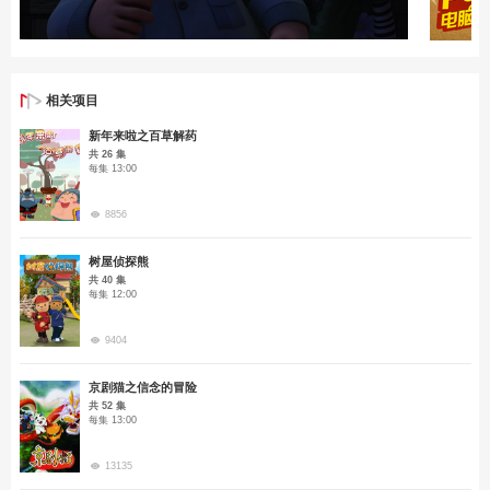
相关项目
新年来啦之百草解药
共 26 集
每集 13:00
8856
树屋侦探熊
共 40 集
每集 12:00
9404
京剧猫之信念的冒险
共 52 集
每集 13:00
13135