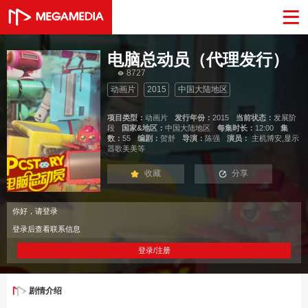
电脑总动员（代理发行）
8727
动画片
2015
中国大陆地区
项目类型：
动画片
发行年份：
2015
当前状态：
发展阶
段
国家&地区：
中国大陆地区
每集时长：
12:00
集
数：
55
编剧：
贺舒
导演：
陈强
演员：
主机博安,显示
器歌美美等
收藏
分享
你好，请登录
登录后查看联系信息
登录/注册
剧情介绍