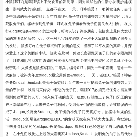
小狐狸叮咚是狐狸镇上不受欢迎的发明家，因为虽然他的生活小发明妙趣横
生，崇尚武力的狐狸们一点都不喜欢。一天，叮咚接受了一项神秘任务，去传
说中邪恶的兔子镇盗取几百年前狐狸和兔子签订的拥有强大力量的契约，消灭
死敌兔子们。辗转来到兔子镇，叮咚在兔子镇看到兔子们善良令人泪奔。 在执
行&ldquo;任务&rdquo;的过程中，叮咚认识了许多朋友，包括史上最伟大发明
家的发明兔的后代小八。这一对活宝好友炮制了一堆不大靠谱却帮助了很多人
的发明。 狐狸叮咚在兔子镇找到了发明的意义，懂得了和平友爱的真谛，并深
深爱上了这个美丽的小镇。但就 在此时，狐狸长官要毁灭兔子们的命令限期到
了，叮咚和他的朋友们该如何对抗强大的狐狸？传说中的契约又究竟藏了什么
秘密呢？ 火狐狸是狐狸军团的二等兵，编号017，因为一千项发明，惹来一千
次麻烦，被评为年度&ldquo;最没用狐狸&rdquo;。 一天，狐狸017接受了神秘
任务&mdash;&mdash;去兔子镇盗取几百年来一直守护着兔子镇的拥有强大力
量的守护符，以能消灭传说中邪恶的兔子们。狐狸017必须完成任务才能重新
得到狐狸军团的认可。 潜入兔子镇的当天，狐狸017就撞上了兔子门牙王的窗
户不幸晕厥在地，后来被兔子们救回，受到兔子们的热情款待，并被错误的当
成了&ldquo;长尾兔&rdquo;。兔子镇的小兔子们天真好奇，热爱非常规的生
活，&ldquo;长尾兔&rdquo;狐狸017的发明天赋在兔子镇大力施展，意欲潜伏
下来并寻找契约的&ldquo;长尾兔&rdquo;狐狸017已经忘记了自己的战斗任
务，在小兔们以及史上最伟大发明家&mdash;&mdash;发明兔的助手的后代蜘