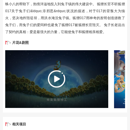
蛛小八的帮助下，热情洋溢地投入到兔子镇的伟大建设中。 狐狸长官不听狐狸
017关于兔子们&ldquo;非邪恶&rdquo;状况的描述，对于017的背叛大为恼
火，坚决地炸毁堤坝，用洪水淹没兔子镇。狐狸017用神奇的发明创造拯救了
兔子们，而兔子们的爱同样也避免了狐狸017被狐狸长官毁灭。 兔子长老说出
了契约的真相：爱是最强大的力量，它能使兔子和狐狸相亲相爱。
片花&剧照
相关项目