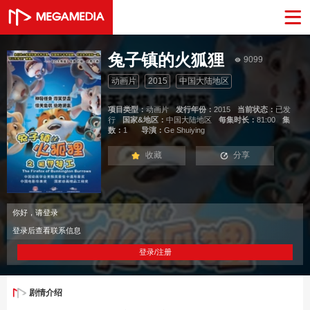
兔子镇的火狐狸
9099
动画片
2015
中国大陆地区
项目类型：
动画片
发行年份：
2015
当前状态：
已发
行
国家&地区：
中国大陆地区
每集时长：
81:00
集
数：
1
导演：
Ge Shuiying
收藏
分享
你好，请登录
登录后查看联系信息
登录/注册
剧情介绍