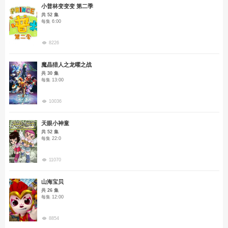
小普林变变变 第二季
共 52 集
每集 6:00
8226
魔晶猎人之龙曜之战
共 30 集
每集 13:00
10036
天眼小神童
共 52 集
每集 22:0
11070
山海宝贝
共 26 集
每集 12:00
8854