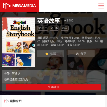
英语故事
8485
动画片
2015
韩国
项目类型：
动画片
发行年份：
2015
当前状态：
已发
行
国家&地区：
韩国
每集时长：
02:58
集数：
24
编
剧：
Jung
导演：
Jung
演员：
Jung
收藏
分享
你好，请登录
登录后查看联系信息
登录/注册
剧情介绍