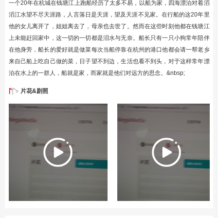
一个20年在杭城在钱塘江上跑船经历了太多不易，以船为家，四海漂泊对着滔
滔江水望不尽天涯路，人言落日是天涯，望及天涯不见家。在行船的这20年里
他的女儿离开了，姐姐离去了，母亲也去世了。然而在这些时刻他都在钱塘江
上未能赶回家中，这一切的一切都是泪水与无奈。船长只有一只小狗常年陪伴
在他身旁，船长的爱好就是做菜每次当船停靠在杭州的港口他都会请一帮老乡
来自己船上吃自己做的菜，日子望不到边，生活也看不到头，对于这样常年漂
泊在水上的一群人，船就是家，而家就是他们对远方的思念。&nbsp;
片花&剧照