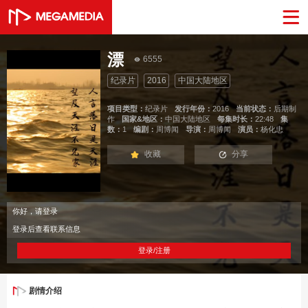
漂
6555
纪录片
2016
中国大陆地区
项目类型：
纪录片
发行年份：
2016
当前状态：
后期制
作
国家&地区：
中国大陆地区
每集时长：
22:48
集
数：
1
编剧：
周博闻
导演：
周博闻
演员：
杨化忠
收藏
分享
你好，请登录
登录后查看联系信息
登录/注册
剧情介绍