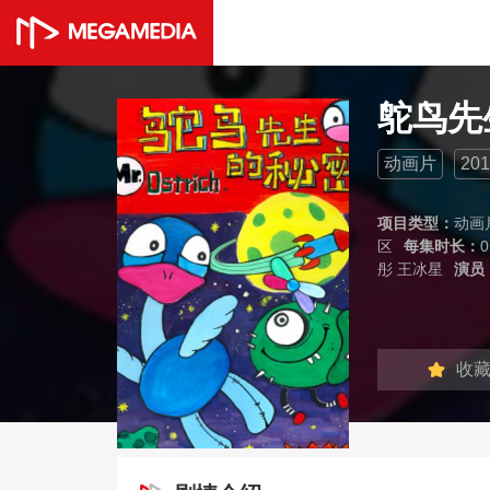
鸵鸟先
动画片
201
项目类型：
动画
区
每集时长：
0
彤 王冰星
演员
收