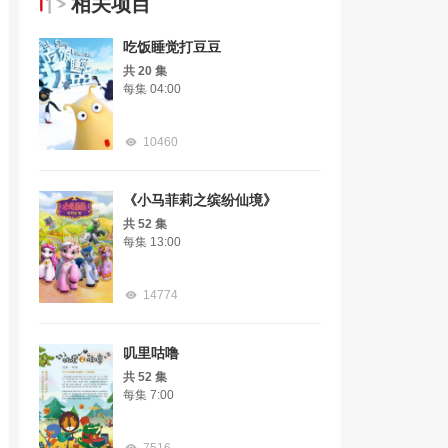
相关项目
吃饭睡觉打豆豆
共 20 集
每集 04:00
10460
《小马菲莉之缤纷仙境》
共 52 集
每集 13:00
14774
叽里咕噜
共 52 集
每集 7:00