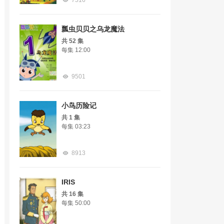
7516
瓢虫贝贝之乌龙魔法
共 52 集
每集 12:00
9501
小鸟历险记
共 1 集
每集 03:23
8913
IRIS
共 16 集
每集 50:00