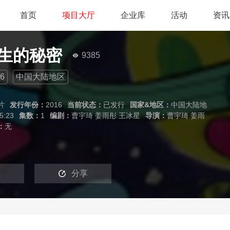
首页
项目大厅
企业库
活动
资讯
生的秘密
9385
6
中国大陆地区
片
发行年份：
2016
当前状态：
已发行
国家&地区：
中国大陆地
5:23
集数：
1
编剧：
曹宇琦 姜雨彤 王冰星
导演：
曹宇琦 姜雨
：
无
藏
分享