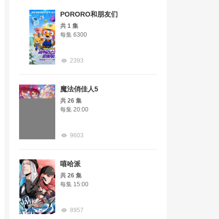
PORORO和朋友们
共 1 集
每集 6300
2393
魔法俏佳人5
共 26 集
每集 20:00
9603
嘻哈派
共 26 集
每集 15:00
8957