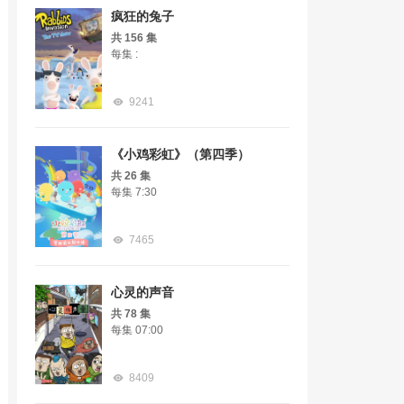
疯狂的兔子
共 156 集
每集 :
9241
《小鸡彩虹》（第四季）
共 26 集
每集 7:30
7465
心灵的声音
共 78 集
每集 07:00
8409