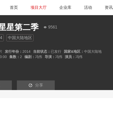
首页
项目大厅
企业库
活动
资讯
星星第二季
9561
4
中国大陆地区
片
发行年份：
2014
当前状态：
已发行
国家&地区：
中国大陆地
3:00
集数：
2
编剧：
冯伟
导演：
冯伟
演员：
冯伟
藏
分享