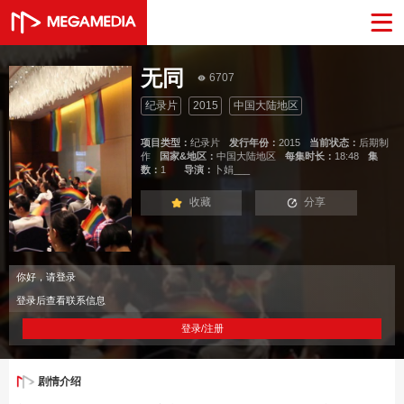
无同
6707
纪录片
2015
中国大陆地区
项目类型：
纪录片
发行年份：
2015
当前状态：
后期制
作
国家&地区：
中国大陆地区
每集时长：
18:48
集
数：
1
导演：
卜娟___
收藏
分享
你好，请登录
登录后查看联系信息
登录/注册
剧情介绍