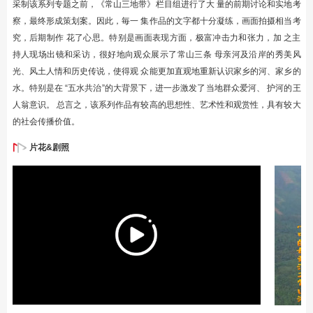
采制该系列专题之前，《常山三地带》栏目组进行了大 量的前期讨论和实地考
察，最终形成策划案。因此，毎一 集作品的文字都十分凝练，画面拍摄相当考
究，后期制作 花了心思。特别是画面表现方面，极富冲击力和张力，加 之主
持人现场出镜和采访，很好地向观众展示了常山三条 母亲河及沿岸的秀美风
光、风土人情和历史传说，使得观 众能更加直观地重新认识家乡的河、家乡的
水。特别是在 “五水共治”的大背景下，进一步激发了当地群众爱河、 护河的王
人翁意识。 总言之，该系列作品有较高的思想性、艺术性和观赏性，具有较大
的社会传播价值。
片花&剧照