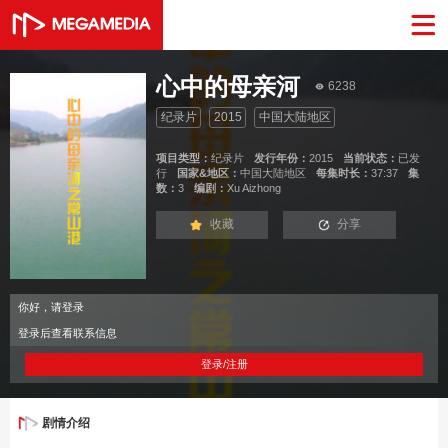
心中的母亲河
6238
纪录片
2015
中国大陆地区
项目类型：
纪录片
发行年份：
2015
当前状态：
已发
行
国家&地区：
中国大陆地区
每集时长：
37:37
集
数：
3
编剧：
Xu Aizhong
收藏
分享
你好，请登录
登录后查看联系信息
登录/注册
剧情介绍