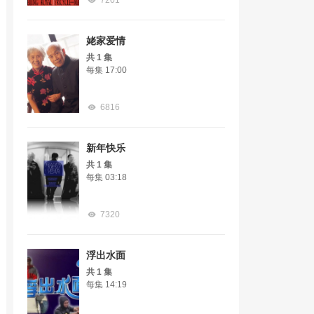
7201
姥家爱情
共 1 集
每集 17:00
6816
新年快乐
共 1 集
每集 03:18
7320
浮出水面
共 1 集
每集 14:19