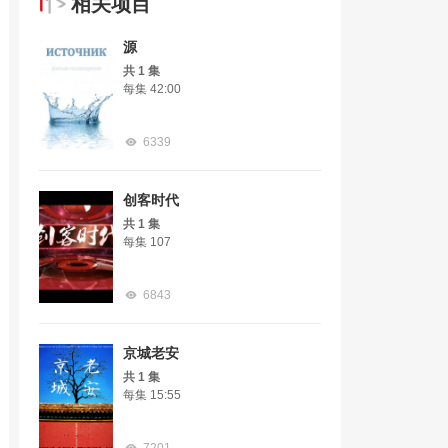
相关项目
源
共 1 集
每集 42:00
6339
创客时代
共 1 集
每集 107
6843
京城老安
共 1 集
每集 15:55