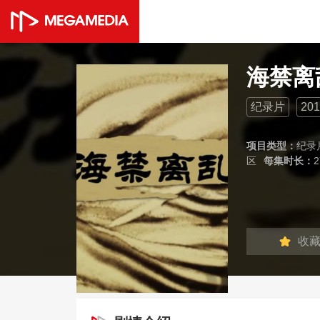
海禁离
纪录片
201
项目类型：
纪录
区
每集时长：
2
收