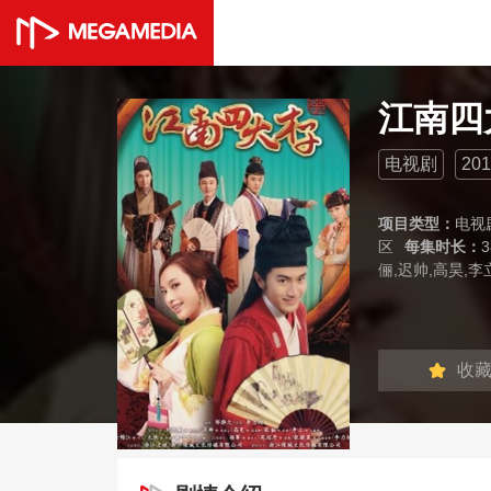
江南四
电视剧
201
项目类型：
电视
区
每集时长：
3
俪,迟帅,高昊,李
收