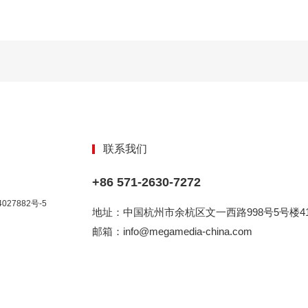
联系我们
+86 571-2630-7272
027882号-5
地址：中国杭州市余杭区文一西路998号5号楼41
邮箱：info@megamedia-china.com