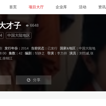
首页
项目大厅
企业库
活动
资讯
大才子
6648
4
中国大陆地区
剧
发行年份：
2014
当前状态：
已发行
国家&地区：
中国大陆地
8:00
集数：
42
编剧：
邹静之
导演：
李力持
演员：
刘恺威,张
立,徐锦江
藏
分享