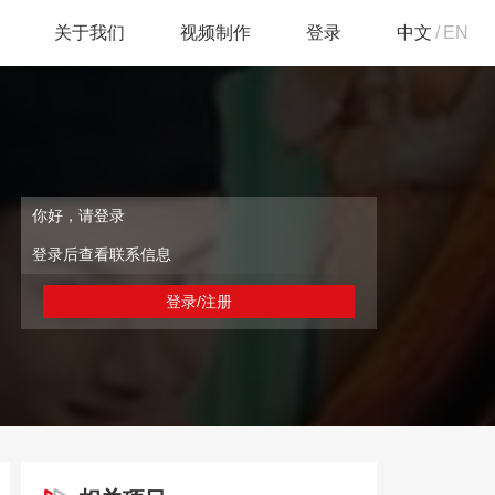
关于我们
视频制作
登录
中文
/
EN
你好，请登录
登录后查看联系信息
登录/注册