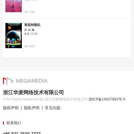
5742
香菇特勤队
共 42 集
每集 13:00
9019
浙江华麦网络技术有限公司
© All Rights Reserved By 浙江华麦网络技术有限公司
浙ICP备14027882号-5
版权声明
隐私声明
常见问题
|
|
联系我们
+86 571-2630-7272