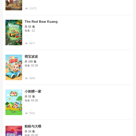
12472
The Red Bear Kuang
共 52 集
每集 :11
8877
萌宝波波
共 100 集
每集 02:30
3860
小刺猬一家
共 52 集
每集 03:30
5001
粉粉与大喂
共 24 集
每集 05:00