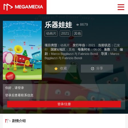
乐器娃娃
8679
动画片
2021
其他
项目类型：
动画片
发行年份：
2021
当前状态：
已发
行
国家&地区：
其他
每集时长：
06:00
集数：
52
编
剧：
Marco Biggliazzi 与 Fabrizio Bondi
导演：
Marco
Biggliazzi 与 Fabrizio Bondi
收藏
分享
你好，请登录
登录后查看联系信息
登录/注册
剧情介绍