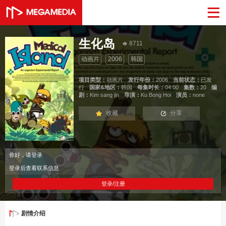
生化岛
8711
动画片
2006
韩国
项目类型：
动画片
发行年份：
2006
当前状态：
已发
行
国家&地区：
韩国
每集时长：
04:00
集数：
20
编
剧：
Kim sang jin
导演：
Ku Bong Hoi
演员：
none
收藏
分享
你好，请登录
登录后查看联系信息
登录/注册
剧情介绍