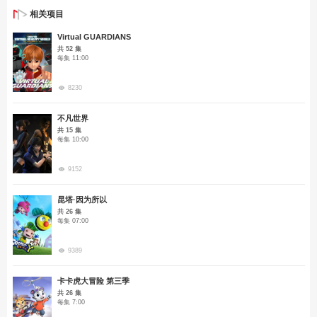
相关项目
Virtual GUARDIANS
共 52 集
每集 11:00
8230
不凡世界
共 15 集
每集 10:00
9152
昆塔·因为所以
共 26 集
每集 07:00
9389
卡卡虎大冒险 第三季
共 26 集
每集 7:00