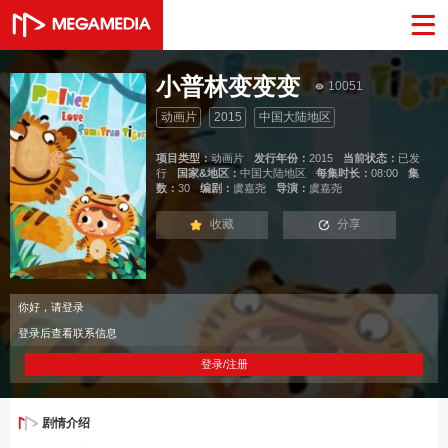
小普林变变变
10051
动画片
2015
中国大陆地区
项目类型：
动画片
发行年份：
2015
当前状态：
已发
行
国家&地区：
中国大陆地区
每集时长：
08:00
集
数：
30
编剧：
虞嘉尧
导演：
虞嘉尧
收藏
分享
你好，请登录
登录后查看联系信息
登录/注册
剧情介绍