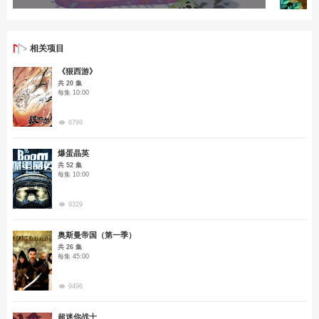
相关项目
《狠西游》
共 20 集
每集 10:00
8799
爆蛋晶英
共 52 集
每集 10:00
9329
奥斯曼帝国（第一季）
共 26 集
每集 45:00
9496
超迷你战士