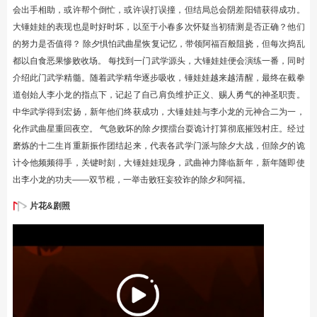
会出手相助，或许帮个倒忙，或许误打误撞，但结局总会阴差阳错获得成功。
大锤娃娃的表现也是时好时坏，以至于小春多次怀疑当初猜测是否正确？他们
的努力是否值得？ 除夕惧怕武曲星恢复记忆，带领阿福百般阻挠，但每次捣乱
都以自食恶果惨败收场。 每找到一门武学源头，大锤娃娃便会演练一番，同时
介绍此门武学精髓。随着武学精华逐步吸收，锤娃娃越来越清醒，最终在截拳
道创始人李小龙的指点下，记起了自己肩负维护正义、赐人勇气的神圣职责。
中华武学得到宏扬，新年他们终获成功，大锤娃娃与李小龙的元神合二为一，
化作武曲星重回夜空。 气急败坏的除夕摆擂台耍诡计打算彻底摧毁村庄。经过
磨炼的十二生肖重新振作团结起来，代表各武学门派与除夕大战，但除夕的诡
计令他频频得手，关键时刻，大锤娃娃现身，武曲神力降临新年，新年随即使
出李小龙的功夫——双节棍，一举击败狂妄狡诈的除夕和阿福。
片花&剧照