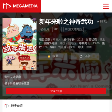
新年来啦之神奇武功
8771
动画片
2015
中国大陆地区
项目类型：
动画片
发行年份：
2015
当前状态：
已发
行
国家&地区：
中国大陆地区
每集时长：
13:00
集
数：
26
编剧：
刘江妹 赵龙军
导演：
侯盾
收藏
分享
你好，请登录
登录后查看联系信息
登录/注册
剧情介绍