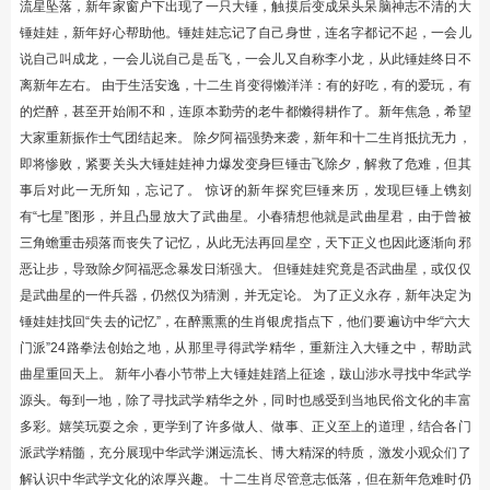
流星坠落，新年家窗户下出现了一只大锤，触摸后变成呆头呆脑神志不清的大
锤娃娃，新年好心帮助他。锤娃娃忘记了自己身世，连名字都记不起，一会儿
说自己叫成龙，一会儿说自己是岳飞，一会儿又自称李小龙，从此锤娃终日不
离新年左右。 由于生活安逸，十二生肖变得懒洋洋：有的好吃，有的爱玩，有
的烂醉，甚至开始闹不和，连原本勤劳的老牛都懒得耕作了。新年焦急，希望
大家重新振作士气团结起来。 除夕阿福强势来袭，新年和十二生肖抵抗无力，
即将惨败，紧要关头大锤娃娃神力爆发变身巨锤击飞除夕，解救了危难，但其
事后对此一无所知，忘记了。 惊讶的新年探究巨锤来历，发现巨锤上镌刻
有“七星”图形，并且凸显放大了武曲星。小春猜想他就是武曲星君，由于曾被
三角蟾重击殒落而丧失了记忆，从此无法再回星空，天下正义也因此逐渐向邪
恶让步，导致除夕阿福恶念暴发日渐强大。 但锤娃娃究竟是否武曲星，或仅仅
是武曲星的一件兵器，仍然仅为猜测，并无定论。 为了正义永存，新年决定为
锤娃娃找回“失去的记忆”，在醉熏熏的生肖银虎指点下，他们要遍访中华“六大
门派”24路拳法创始之地，从那里寻得武学精华，重新注入大锤之中，帮助武
曲星重回天上。 新年小春小节带上大锤娃娃踏上征途，跋山涉水寻找中华武学
源头。每到一地，除了寻找武学精华之外，同时也感受到当地民俗文化的丰富
多彩。嬉笑玩耍之余，更学到了许多做人、做事、正义至上的道理，结合各门
派武学精髓，充分展现中华武学渊远流长、博大精深的特质，激发小观众们了
解认识中华武学文化的浓厚兴趣。 十二生肖尽管意志低落，但在新年危难时仍