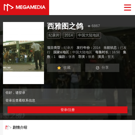
西雅图之鸽
6867
纪录片
2014
中国大陆地区
项目类型：
纪录片
发行年份：
2014
当前状态：
已发
行
国家&地区：
中国大陆地区
每集时长：
16:50
集
数：
1
编剧：
张勇
导演：
张勇
演员：
暂无
收藏
分享
你好，请登录
登录后查看联系信息
登录/注册
剧情介绍